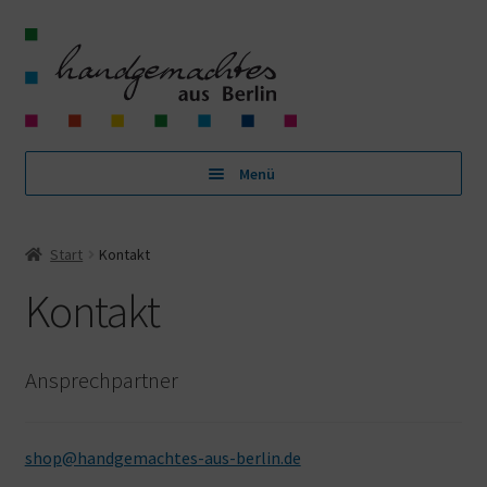
Zur
Zum
Navigation
Inhalt
springen
springen
Menü
Shop
Start
Kontakt
Unterm
Kategorien
Kontakt
öffnen
Über uns
Ansprechpartner
Warenkorb
Kasse
shop@handgemachtes-aus-berlin.de