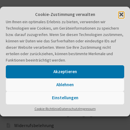
Cookie-Zustimmung verwalten
Um Ihnen ein optimales Erlebnis zu bieten, verwenden wir
Navigation
Technologien wie Cookies, um Geräteinformationen zu speichern
bzw. darauf zuzugreifen. Wenn Sie diesen Technologien zustimmen,
können wir Daten wie das Surfverhalten oder eindeutige IDs auf
dieser Website verarbeiten. Wenn Sie Ihre Zustimmung nicht
Allgemeine Geschäftsbedingungen
erteilen oder zurückziehen, können bestimmte Merkmale und
Barrierefreiheit
Funktionen beeinträchtigt werden.
Cookie-Richtlinie (EU)
Akzeptieren
Datenschutz
Ablehnen
Haftungsausschluss
Einstellungen
Impressum
Cookie-Richtlinie
Datenschutz
Impressum
Versandkosten und Zahlungsbedingungen
Widerrufsbelehrung