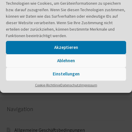
Technologien wie Cookies, um Geräteinformationen zu speichern
bzw. darauf zuzugreifen. Wenn Sie diesen Technologien zustimmen,
können wir Daten wie das Surfverhalten oder eindeutige IDs auf
Magnetherzen (3er-Set) – limitiert
dieser Website verarbeiten. Wenn Sie Ihre Zustimmung nicht
21,50
€
erteilen oder zurückziehen, können bestimmte Merkmale und
Funktionen beeinträchtigt werden.
inkl. MwSt.
zzgl.
Versandkosten
Lieferzeit:
7-9 Tage
Akzeptieren
Dieses
Ausführung wählen
Ablehnen
Produkt
weist
Einstellungen
mehrere
Varianten
Cookie-Richtlinie
Datenschutz
Impressum
auf.
Die
Optionen
Navigation
können
auf
der
Allgemeine Geschäftsbedingungen