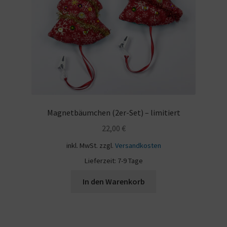
Schal
Schlaufenschal
Über uns
Warenkorb
Magnetbäumchen (2er-Set) – limitiert
Kasse
22,00
€
inkl. MwSt.
zzgl.
Versandkosten
Kontakt
Lieferzeit:
7-9 Tage
In den Warenkorb