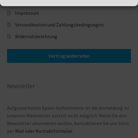
Haftungsausschluss
Impressum
Versandkosten und Zahlungsbedingungen
Widerrufsbelehrung
Vertrag widerrufen
Newsletter
Aufgrund hohen Spam-Aufkommens ist die Anmeldung zu
unserem Newsletter zurzeit nicht möglich. Wenn Sie den
Newsletter abonnieren wollen, kontaktieren Sie uns bitte
per
Mail oder Kontaktformular
.