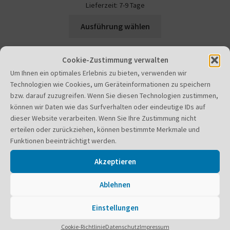
Lieferzeit:
7-9 Tage
Dieses
Ausführung wählen
Produkt
weist
mehrere
Cookie-Zustimmung verwalten
Varianten
Um Ihnen ein optimales Erlebnis zu bieten, verwenden wir
Technologien wie Cookies, um Geräteinformationen zu speichern
auf.
bzw. darauf zuzugreifen. Wenn Sie diesen Technologien zustimmen,
Die
können wir Daten wie das Surfverhalten oder eindeutige IDs auf
Optionen
Navigation
dieser Website verarbeiten. Wenn Sie Ihre Zustimmung nicht
können
erteilen oder zurückziehen, können bestimmte Merkmale und
auf
Funktionen beeinträchtigt werden.
der
Allgemeine Geschäftsbedingungen
Akzeptieren
Produktseite
Barrierefreiheit
gewählt
Ablehnen
werden
Cookie-Richtlinie (EU)
Einstellungen
Datenschutz
Cookie-Richtlinie
Datenschutz
Impressum