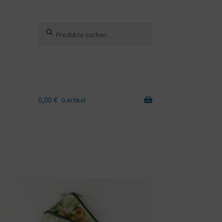
Suchen
Suchen
nach:
0,00
€
0 Artikel