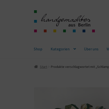
Zur
Zum
Navigation
Inhalt
springen
springen
Shop
Kategorien
Über uns
W
Start
Produkte verschlagwortet mit „Schla