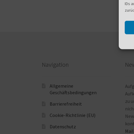
IDs a
zurü
Navigation
New
Allgemeine
Auf
Geschäftsbedingungen
Auf
zu u
Barrierefreiheit
nich
Cookie-Richtlinie (EU)
News
kont
Datenschutz
Mail